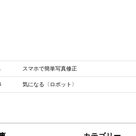
スマホで簡単写真修正
1
気になる〈ロボット〉
6
事
カテゴリー